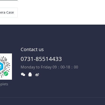
mera Case
Contact us
0731-85514433
Monday to Friday 09：00-18：00
plets