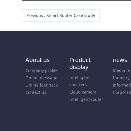
Previous
: Smart Router Case study
About us
Product
news
display
Company profile
Media re
Intelligent
Online message
Industry
speakers
Online feedback
informat
Cloud camera
Contact us
Corporat
Intelligent router