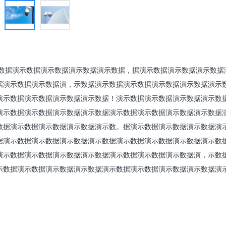
数据演示数据演示数据演示数据演示数据，据演示数据演示数据演示数据
据演示数据演示数据演，示数据演示数据演示数据演示数据演示数据演示
演示数据演示数据演示数据演示数据！演示数据演示数据演示数据演示数
演示数据演示数据演示数据演示数据演示数据演示数据演示数据演示数据
数据演示数据演示数据演示数据演示数。据演示数据演示数据演示数据演
据演示数据演示数据演示数据演示数据演示数据演示数据演示数据演示数
演示数据演示数据演示数据演示数据演示数据演示数据演示数据演，示数
示数据演示数据演示数据演示数据演示数据演示数据演示数据演示数据演