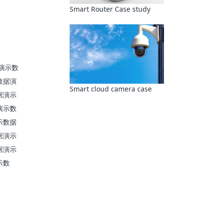
Smart Router Case study
演示数
数据演
Smart cloud camera case
据演示
演示数
示数据
据演示
据演示
示数